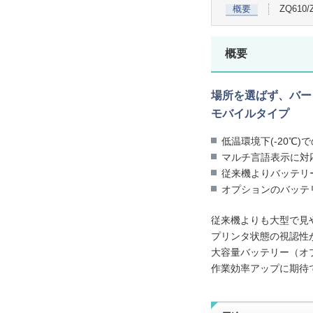
概要
ZQ610/
概要
場所を選ばず、バー
モバイルタイプ
低温環境下(-20℃)
マルチ言語表示に対
従来機よりバッテリー
オプションのバッテ
従来機よりも大型で見
プリンタ状態の視認性
大容量バッテリー（オ
作業効率アップに期待