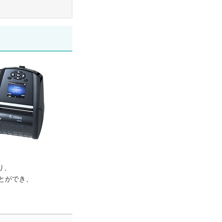
り、
とができ、