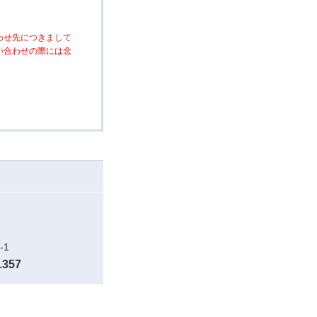
わせ先につきまして
い合わせの際には念
-1
1357