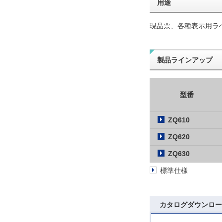
用途
現品票、各種表示用ラ
製品ラインアップ
型番
ZQ610
ZQ620
ZQ630
標準仕様
カタログダウンロー